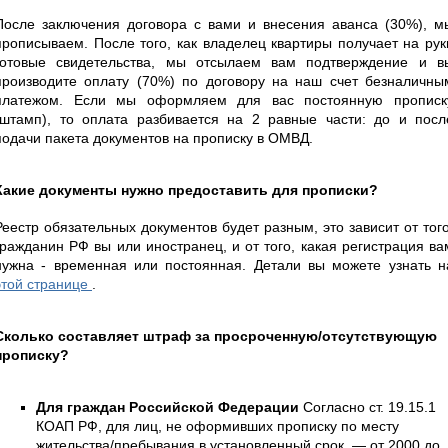
После заключения договора с вами и внесения аванса (30%), м
прописываем. После того, как владелец квартиры получает на рук
готовые свидетельства, мы отсылаем вам подтверждение и в
производите оплату (70%) по договору на наш счет безналичны
платежом. Если мы оформляем для вас постоянную прописк
(штамп), то оплата разбивается на 2 равные части: до и посл
подачи пакета документов на прописку в ОМВД.
Какие документы нужно предоставить для прописки?
Реестр обязательных документов будет разным, это зависит от того
гражданин РФ вы или иностранец, и от того, какая регистрация ва
нужна - временная или постоянная. Детали вы можете узнать н
этой странице
.
Сколько составляет штраф за просроченную/отсутствующую
прописку?
Для граждан Российской Федерации
Согласно ст. 19.15.1
КОАП РФ, для лиц, не оформивших прописку по месту
жительства/пребывания в установленный срок, — от 2000 до