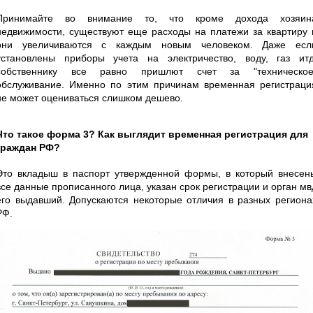
Принимайте во внимание то, что кроме дохода хозяин
недвижимости, существуют еще расходы на платежи за квартиру 
они увеличиваются с каждым новым человеком. Даже есл
установлены приборы учета на электричество, воду, газ итд
собственнику все равно пришлют счет за "техническое
обслуживание. Именно по этим причинам временная регистраци
не может оцениваться слишком дешево.
Что такое форма 3? Как выглядит временная регистрация для
граждан РФ?
Это вкладыш в паспорт утвержденной формы, в который внесен
все данные прописанного лица, указан срок регистрации и орган мв
его выдавший. Допускаются некоторые отличия в разных региона
РФ.